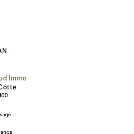
AN
Sud Immo
 Cotte
000
ssage
agence