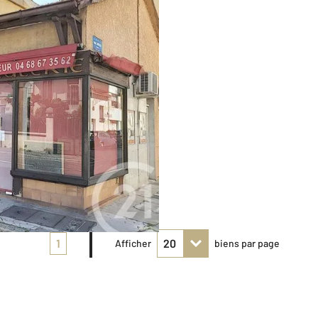
1
Afficher
biens par page