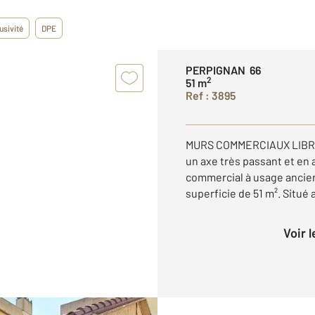
usivité
DPE
PERPIGNAN 66
2
51 m
Ref : 3895
MURS COMMERCIAUX LIBRES
un axe très passant et en an
commercial à usage ancie
superficie de 51 m². Situé a
Voir 