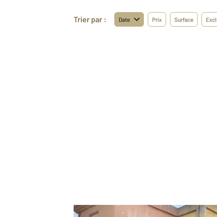
Trier par :
Date
Prix
Surface
Excl